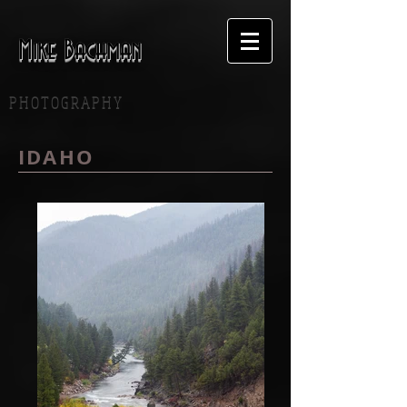
Mike Bachman
P H O T O G R A P H Y
IDAHO